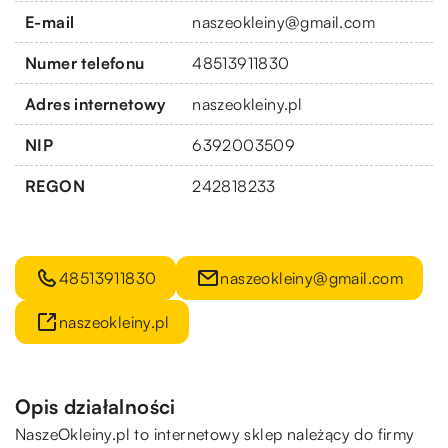
E-mail
naszeokleiny@gmail.com
Numer telefonu
48513911830
Adres internetowy
naszeokleiny.pl
NIP
6392003509
REGON
242818233
48513911830
naszeokleiny@gmail.com
naszeokleiny.pl
Opis działalności
NaszeOkleiny.pl
to internetowy sklep należący do firmy