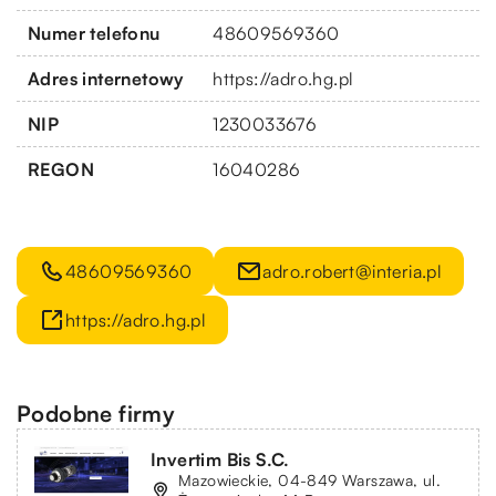
Numer telefonu
48609569360
Adres internetowy
https://adro.hg.pl
NIP
1230033676
REGON
16040286
48609569360
adro.robert@interia.pl
https://adro.hg.pl
Podobne firmy
Invertim Bis S.C.
Mazowieckie, 04-849 Warszawa, ul.