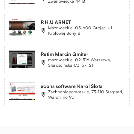
Żwanowiecka 44 B
P.H.U ARNET
Mazowieckie, 05-600 Grójec, ul.
Królowej Bony 8
Retim Marcin Gmiter
mazowieckie, 02-516 Warszawa,
Starościńska 1/3 lok. 21
econs software Karol Słota
Zachodniopomorskie, 73-110 Stargard,
Warchlino 9D