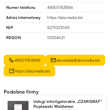
Numer telefonu
48501783886
Adres internetowy
https://abcmedia.biz
NIP
5271021040
REGON
10334621
48501783886
abcmedia@abcmedia.biz
https://abcmedia.biz
Podobne firmy
Usługi introligatorskie „CZARGRAF”
Popławski Waldemar