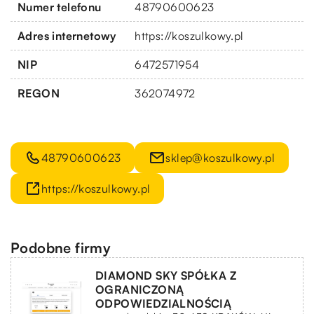
Numer telefonu
48790600623
Adres internetowy
https://koszulkowy.pl
NIP
6472571954
REGON
362074972
48790600623
sklep@koszulkowy.pl
https://koszulkowy.pl
Podobne firmy
DIAMOND SKY SPÓŁKA Z
OGRANICZONĄ
ODPOWIEDZIALNOŚCIĄ