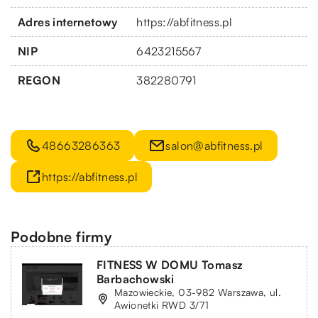
Adres internetowy
https://abfitness.pl
NIP
6423215567
REGON
382280791
48663286363
salon@abfitness.pl
https://abfitness.pl
Podobne firmy
FITNESS W DOMU Tomasz
Barbachowski
Mazowieckie, 03-982 Warszawa, ul.
Awionetki RWD 3/71